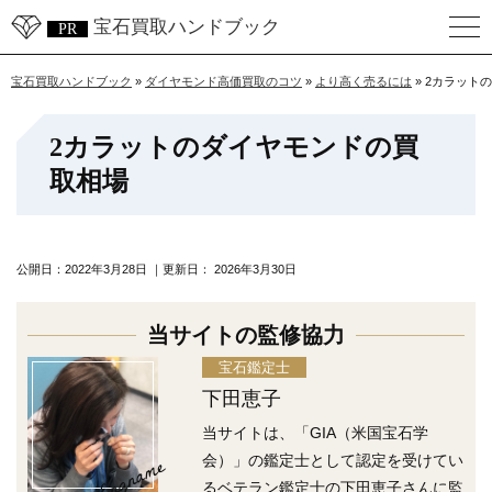
宝石買取ハンドブック
宝石買取ハンドブック
»
ダイヤモンド高価買取のコツ
»
より高く売るには
»
2カラット
2カラットのダイヤモンドの買
取相場
公開日：
2022年3月28日
｜更新日：
2026年3月30日
当サイトの監修協力
宝石鑑定士
下田恵子
当サイトは、「GIA（米国宝石学
Engname
会）」の鑑定士として認定を受けてい
るベテラン鑑定士の下田恵子さんに監