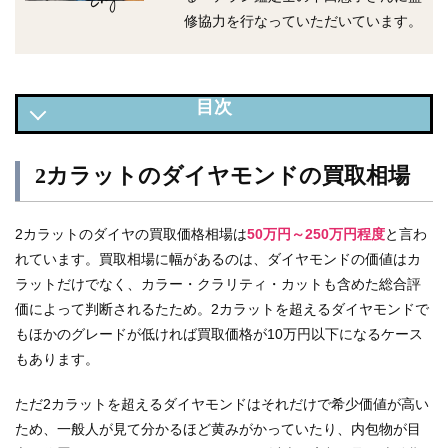
修協力を行なっていただいています。
2カラットのダイヤモンドの買取相場
2カラットのダイヤモンドの買取相場
2カラット～のダイヤモンドの買取事例
2カラットダイヤモンドの買取価格を上げるコツ
2カラットのダイヤの買取価格相場は
50万円～250万円程度
と言わ
れています。買取相場に幅があるのは、ダイヤモンドの価値はカ
2カラットダイヤモンドにかんする知識
ラットだけでなく、カラー・クラリティ・カットも含めた総合評
2カラットのカラット以外のダイヤモンドの評価項目
価によって判断されるたため。2カラットを超えるダイヤモンドで
【カラット数別】に見るダイヤモンドの買取相場
もほかのグレードが低ければ買取価格が10万円以下になるケース
もあります。
ただ2カラットを超えるダイヤモンドはそれだけで希少価値が高い
ため、一般人が見て分かるほど黄みがかっていたり、内包物が目