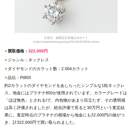
引用元：福岡宝石市場公式サイト
（https://www.feelsogood.jp/2014/04/2004ct.html）
●
買取価格：
322,000円
●
ジャンル：ネックレス
●
ダイヤモンドのカラット数：2.004カラット
●
品位：Pt850
約2カラットのダイヤモンドをあしらったシンプルな1粒ネックレ
ス。地金にはプラチナ850が使用されています。カラーグレードは
「ほぼ無色」とされるIで、内包物があまり目立たず、その透明感
は高く評価されましたが、総合評価で見ると30万円という査定結
果に。査定時点のプラチナの相場から地金にも22,000円の値がつ
き、計322,000円で買い取られました。