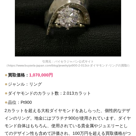
引用元：バイセラジャパン公式サイト
（https://www.buysela-japan.com/blog/jewelry/pt900-2-013ct-ダイヤモンド-リングの買取/）
●
買取価格：
1,070,000円
●
ジャンル：リング
●
ダイヤモンドのカラット数：2.013カラット
●
品位：Pt900
2カラットを超える大粒ダイヤモンドをあしらった、個性的なデザ
インのリング。地金にはプラチナ900が使用されています。ダイヤ
モンド自体はもちろん、使用されている貴金属やジュエリーとし
てのデザイン性も含めて評価され、100万円を超える買取価格がつ