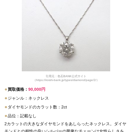
引用元：色石BANK公式サイト
（https://iroishi-bank.jp/types/diamond/page/2/）
●
買取価格：
90,000円
●
ジャンル：ネックレス
●
ダイヤモンドのカラット数：2ct
●
品位：記載なし
2カラットの大きなダイヤモンドをあしらったネックレス。ダイヤ
モンドとの相性の良いシルバーの華奢なチェーンは女性らしさを