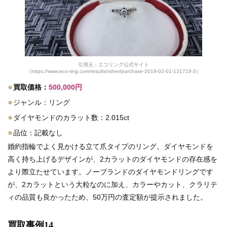
引用元：エコリング公式サイト
（https://www.eco-ring.com/results/other/purchase-2019-02-01-131719-3）
●
買取価格：
500,000円
●
ジャンル：リング
●
ダイヤモンドのカラット数：2.015ct
●
品位：記載なし
婚約指輪でよく見かける立て爪タイプのリング。ダイヤモンドを
高く持ち上げるデザインが、2カラットのダイヤモンドの存在感を
より際立たせています。ノーブランドのダイヤモンドリングです
が、2カラットという大粒なのに加え、カラーやカット、クラリテ
ィの品質も良かったため、50万円の査定額が提示されました。
買取事例14