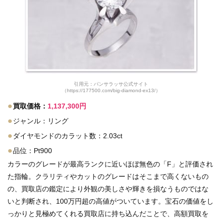
引用元：パンサラッサ公式サイト
（https://177500.com/big-diamond-ex13/）
●
買取価格：
1,137,300円
●
ジャンル：リング
●
ダイヤモンドのカラット数：2.03ct
●
品位：Pt900
カラーのグレードが最高ランクに近いほぼ無色の「F」と評価され
た指輪。クラリティやカットのグレードはそこまで高くないもの
の、買取店の鑑定により外観の美しさや輝きを損なうものではな
いと判断され、100万円超の高値がついています。宝石の価値をし
っかりと見極めてくれる買取店に持ち込んだことで、高額買取を