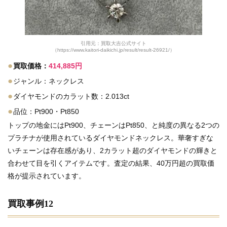
引用元：買取大吉公式サイト
（https://www.kaitori-daikichi.jp/result/result-26921/）
●
買取価格：
414,885円
●
ジャンル：ネックレス
●
ダイヤモンドのカラット数：2.013ct
●
品位：Pt900・Pt850
トップの地金にはPt900、チェーンはPt850、と純度の異なる2つの
プラチナが使用されているダイヤモンドネックレス。華奢すぎな
いチェーンは存在感があり、2カラット超のダイヤモンドの輝きと
合わせて目を引くアイテムです。査定の結果、40万円超の買取価
格が提示されています。
買取事例12