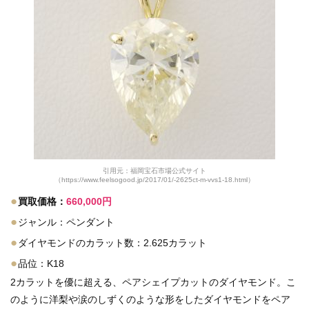
引用元：福岡宝石市場公式サイト
（https://www.feelsogood.jp/2017/01/-2625ct-m-vvs1-18.html）
●
買取価格：
660,000円
●
ジャンル：ペンダント
●
ダイヤモンドのカラット数：2.625カラット
●
品位：K18
2カラットを優に超える、ペアシェイプカットのダイヤモンド。こ
のように洋梨や涙のしずくのような形をしたダイヤモンドをペア