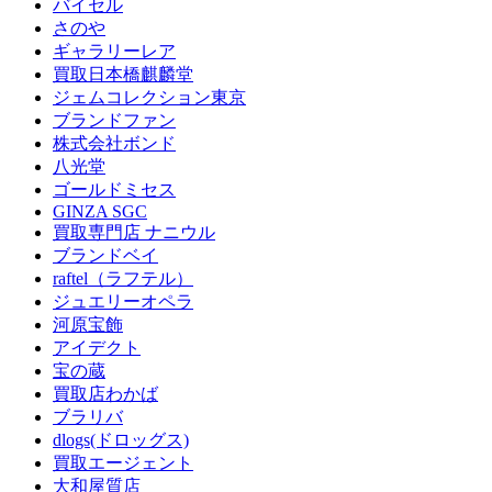
バイセル
さのや
ギャラリーレア
買取日本橋麒麟堂
ジェムコレクション東京
ブランドファン
株式会社ボンド
八光堂
ゴールドミセス
GINZA SGC
買取専門店 ナニウル
ブランドベイ
raftel（ラフテル）
ジュエリーオペラ
河原宝飾
アイデクト
宝の蔵
買取店わかば
ブラリバ
dlogs(ドロッグス)
買取エージェント
大和屋質店