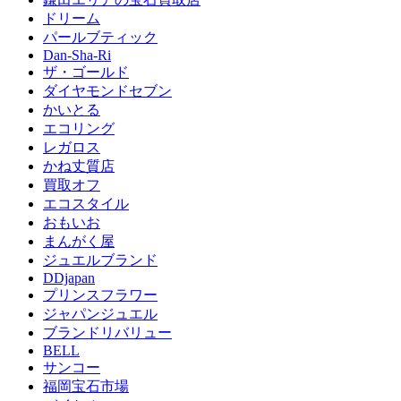
ドリーム
パールブティック
Dan-Sha-Ri
ザ・ゴールド
ダイヤモンドセブン
かいとる
エコリング
レガロス
かね丈質店
買取オフ
エコスタイル
おもいお
まんがく屋
ジュエルブランド
DDjapan
プリンスフラワー
ジャパンジュエル
ブランドリバリュー
BELL
サンコー
福岡宝石市場