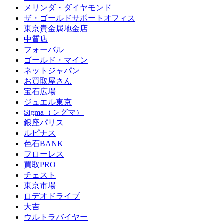
メリンダ・ダイヤモンド
ザ・ゴールドサポートオフィス
東京貴金属地金店
中質店
フォーバル
ゴールド・マイン
ネットジャパン
お買取屋さん
宝石広場
ジュエル東京
Sigma（シグマ）
銀座パリス
ルピナス
色石BANK
フローレス
買取PRO
チェスト
東京市場
ロデオドライブ
大吉
ウルトラバイヤー