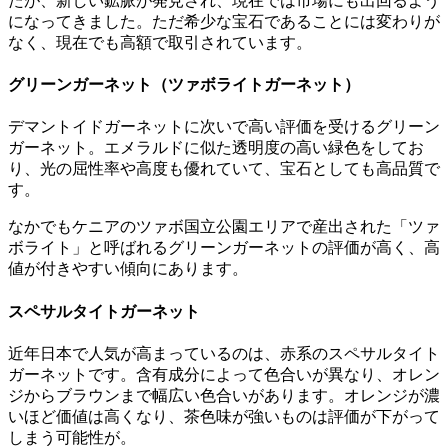
たが、新しい鉱脈が発見され、現在では市場にも出回るよう
になってきました。ただ希少な宝石であることには変わりが
なく、現在でも高額で取引されています。
グリーンガーネット（ツァボライトガーネット）
デマントイドガーネットに次いで高い評価を受けるグリーン
ガーネット。エメラルドに似た透明度の高い緑色をしてお
り、光の屈性率や高度も優れていて、宝石としても高品質で
す。
なかでもケニアのツァボ国立公園エリアで産出された「ツァ
ボライト」と呼ばれるグリーンガーネットの評価が高く、高
値が付きやすい傾向にあります。
スペサルタイトガーネット
近年日本で人気が高まっているのは、赤系のスペサルタイト
ガーネットです。含有成分によって色合いが異なり、オレン
ジからブラウンまで幅広い色合いがあります。オレンジが濃
いほど価値は高くなり、茶色味が強いものは評価が下がって
しまう可能性が。