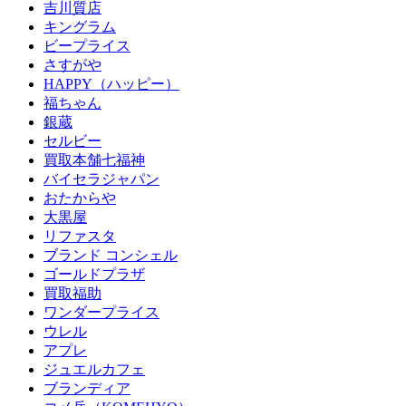
吉川質店
キングラム
ビープライス
さすがや
HAPPY（ハッピー）
福ちゃん
銀蔵
セルビー
買取本舗七福神
バイセラジャパン
おたからや
大黒屋
リファスタ
ブランド コンシェル
ゴールドプラザ
買取福助
ワンダープライス
ウレル
アプレ
ジュエルカフェ
ブランディア