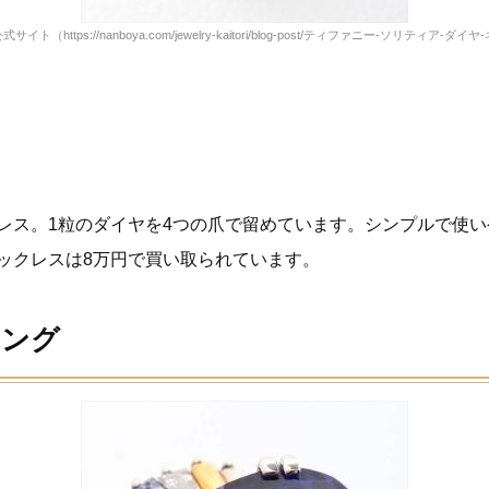
公式サイト
（https://nanboya.com/jewelry-kaitori/blog-post/ティファニー-ソリティア-ダイ
レス。1粒のダイヤを4つの爪で留めています。シンプルで使
ックレスは8万円で買い取られています。
リング