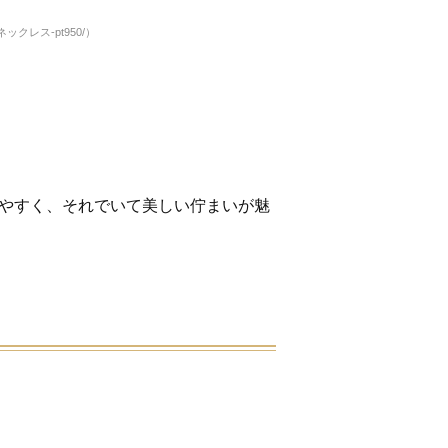
ヤ-ネックレス-pt950/）
いやすく、それでいて美しい佇まいが魅