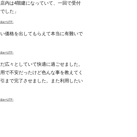
店内は4階建になっていて、一回で受付
間でした」
&ie=UTF-
良い価格を出してもらえて本当に有難いで
&ie=UTF-
潔だ広々としていて快適に過ごせました。
利用で不安だったけど色んな事を教えてく
取引まで完了させました。また利用したい
&ie=UTF-