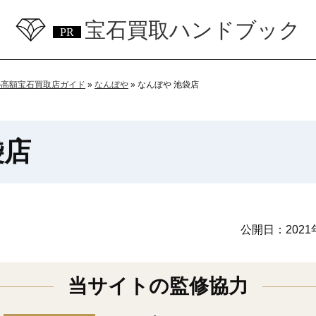
宝石買取ハンドブック
の高額宝石買取店ガイド
»
なんぼや
»
なんぼや 池袋店
袋店
公開日：
202
当サイトの監修協力