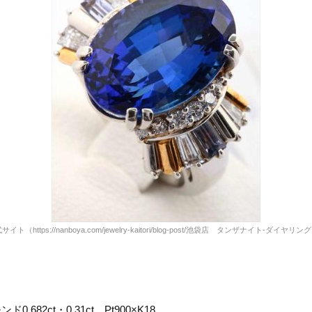
式サイト
（https://nanboya.com/jewelry-kaitori/blog-post/池袋店 タンザナイト-ダイヤリ
682ct・0.31ct、Pt900×K18