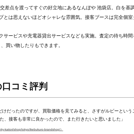
な交差点を渡ってすぐの好立地にあるなんぼや 池袋店。白を基
プとは思えないほどオシャレな雰囲気。接客ブースは完全個室
クサービスや充電器貸出サービスなども実施。査定の待ち時間
り、買い物したりもできます。
の口コミ評判
だけだったのですが、買取価格を見てみると、さすがルビーという
た、接客も非常に良かったので、また行きたいと思いました」
itori/shop/tokyo/ikebukuro-brandshop/）