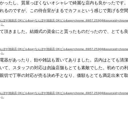
かったし、質屋っぽくないオシャレで綺麗な店内も良かったです。
れるのですが、この待合室がまるでカフェという感じで寛げる空
q=なんぼや池袋店 OKビル&oq=なんぼや池袋店 OKビル&aqs=chrome..69i57.253j0j9&sourceid=chrome
,,）
て頂きました。結婚式の資金にと貰ったものだったので、とても
q=なんぼや池袋店 OKビル&oq=なんぼや池袋店 OKビル&aqs=chrome..69i57.253j0j9&sourceid=chrome
,,）
電器があったり、飴や雑誌も置いてありました。店内はとても清
いて、スタッフの対応は勿論店舗もとても素敵でした。初めての
親切で丁寧の対応が売る決め手となり、価額もとても満足出来て
q=なんぼや池袋店 OKビル&oq=なんぼや池袋店 OKビル&aqs=chrome..69i57.253j0j9&sourceid=chrome
,,）