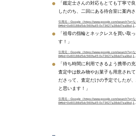
「鑑定士さんの対応もとても丁寧で良
したのち、二回にある待合室に案内さ
引用元：Google（https://www.google.com/search?
8#lrd=0x60188d5dc560fa45:0x73627a38dd7ea9bd,1,
「祖母の指輪とネックレスを買い取っ
す！」
引用元：Google（https://www.google.com/search?
8#lrd=0x60188d5dc560fa45:0x73627a38dd7ea9bd,1,
「待ち時間に利用できるよう携帯の充
査定中は飲み物やお菓子も用意されて
ださって、査定だけの予定でしたが、
と思います！」
引用元：Google（https://www.google.com/search?
8#lrd=0x60188d5dc560fa45:0x73627a38dd7ea9bd,1,