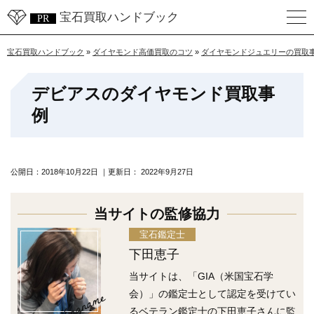
宝石買取ハンドブック
宝石買取ハンドブック
»
ダイヤモンド高価買取のコツ
»
ダイヤモンドジュエリーの買取
デビアスのダイヤモンド買取事
例
公開日：
2018年10月22日
｜更新日：
2022年9月27日
当サイトの監修協力
宝石鑑定士
下田恵子
当サイトは、「GIA（米国宝石学
Engname
会）」の鑑定士として認定を受けてい
るベテラン鑑定士の下田恵子さんに監