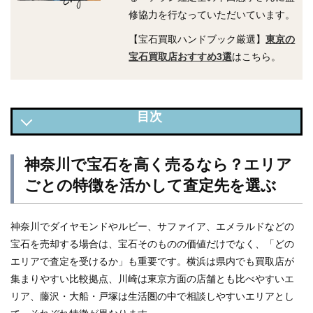
修協力を行なっていただいています。
【宝石買取ハンドブック厳選】
東京の
宝石買取店おすすめ3選
はこちら。
神奈川で宝石を高く売るなら？エリアごとの特徴を活かして
神奈川で宝石を高く売るなら？エリア
査定先を選ぶ
ごとの特徴を活かして査定先を選ぶ
エリア別！神奈川対応の宝石買取店カタログ
神奈川で宝石買取店を選ぶときの注意点
神奈川でダイヤモンドやルビー、サファイア、エメラルドなどの
宝石を売却する場合は、宝石そのものの価値だけでなく、「どの
エリアで査定を受けるか」も重要です。横浜は県内でも買取店が
集まりやすい比較拠点、川崎は東京方面の店舗とも比べやすいエ
リア、藤沢・大船・戸塚は生活圏の中で相談しやすいエリアとし