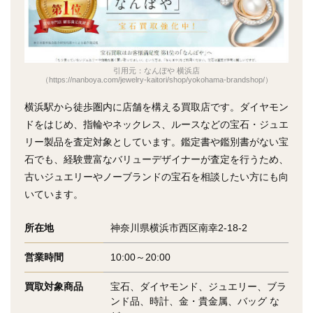
引用元：なんぼや 横浜店
（https://nanboya.com/jewelry-kaitori/shop/yokohama-brandshop/）
横浜駅から徒歩圏内に店舗を構える買取店です。ダイヤモン
ドをはじめ、指輪やネックレス、ルースなどの宝石・ジュエ
リー製品を査定対象としています。鑑定書や鑑別書がない宝
石でも、経験豊富なバリューデザイナーが査定を行うため、
古いジュエリーやノーブランドの宝石を相談したい方にも向
いています。
所在地
神奈川県横浜市西区南幸2-18-2
営業時間
10:00～20:00
買取対象商品
宝石、ダイヤモンド、ジュエリー、ブラ
ンド品、時計、金・貴金属、バッグ な