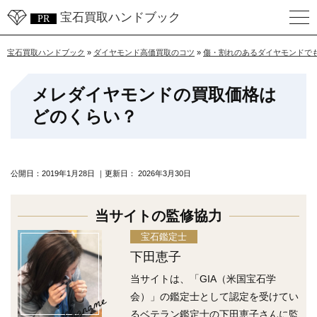
宝石買取ハンドブック
宝石買取ハンドブック
»
ダイヤモンド高価買取のコツ
»
傷・割れのあるダイヤモンドで
メレダイヤモンドの買取価格は
どのくらい？
公開日：
2019年1月28日
｜更新日：
2026年3月30日
当サイトの監修協力
宝石鑑定士
下田恵子
当サイトは、「GIA（米国宝石学
Engname
会）」の鑑定士として認定を受けてい
るベテラン鑑定士の下田恵子さんに監