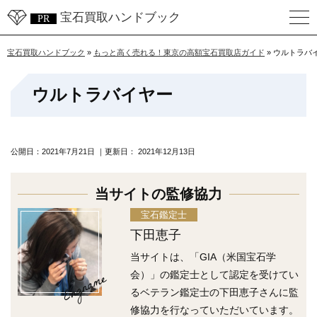
宝石買取ハンドブック
宝石買取ハンドブック
»
もっと高く売れる！東京の高額宝石買取店ガイド
»
ウルトラバ
ウルトラバイヤー
公開日：
2021年7月21日
｜更新日：
2021年12月13日
当サイトの監修協力
宝石鑑定士
下田恵子
当サイトは、「GIA（米国宝石学
Engname
会）」の鑑定士として認定を受けてい
るベテラン鑑定士の下田恵子さんに監
修協力を行なっていただいています。