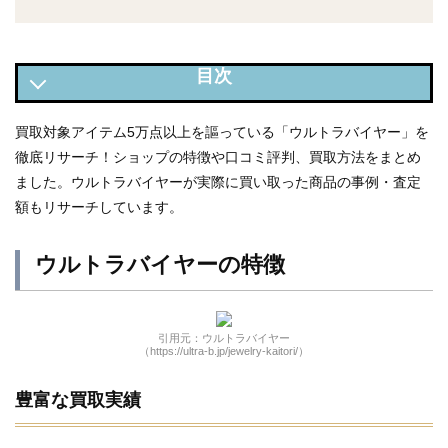
ウルトラバイヤーの特徴
買取対象アイテム5万点以上を謳っている「ウルトラバイヤー」を
徹底リサーチ！ショップの特徴や口コミ評判、買取方法をまとめ
ウルトラバイヤーの買取対象商品・買取方法
ました。ウルトラバイヤーが実際に買い取った商品の事例・査定
ウルトラバイヤーの口コミ評判
額もリサーチしています。
ウルトラバイヤーの買取事例
ウルトラバイヤーの特徴
ウルトラバイヤーの店舗情報
引用元：ウルトラバイヤー
（https://ultra-b.jp/jewelry-kaitori/）
豊富な買取実績