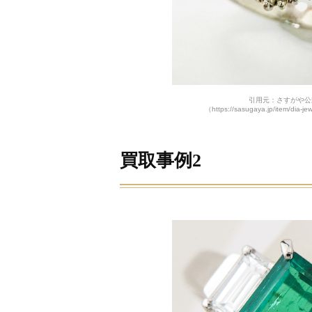
引用元：さすがや公
（https://sasugaya.jp/item/dia-j
買取事例2