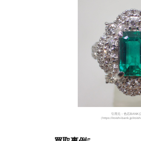
引用元：色石BANK
（https://iroishi-bank.jp/iroi