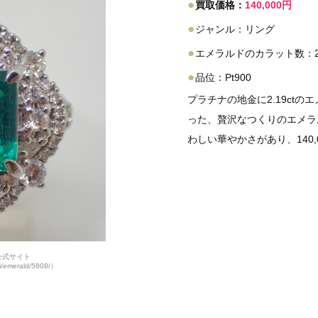
●
買取価格：
140,000円
●
ジャンル：リング
●
エメラルドのカラット数：2.1
●
品位：Pt900
プラチナの地金に2.19ctの
った、贅沢なつくりのエメラ
わしい華やかさがあり、140
公式サイト
shi/emerald/5808/）