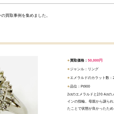
ーの買取事例を集めました。
●
買取価格：
50,000円
●
ジャンル：リング
●
エメラルドのカラット数：2
●
品位：Pt900
2ctのエメラルドと計0.4
インの指輪。母親から譲られ
たことで状態が良かったため、