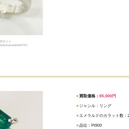
式サイト
ewerly/emerald/46476/）
●
買取価格：
85,000円
●
ジャンル：リング
●
エメラルドのカラット数：2.0
●
品位：Pt900