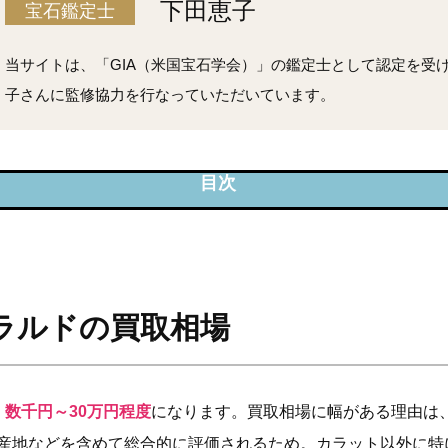
下田恵子
宝石鑑定士
当サイトは、「GIA（米国宝石学会）」の鑑定士として認定を受
子さんに監修協力を行なっていただいています。
ットのエメラルドの買取相場
ット～のエメラルドの買取事例
ットエメラルドにかんする知識
ラルドの買取相場
ットエメラルドの評価基準
、
数千円～30万円程度
になります。買取相場に幅がある理由は
産地などを含めて総合的に評価されるため。カラット以外に特